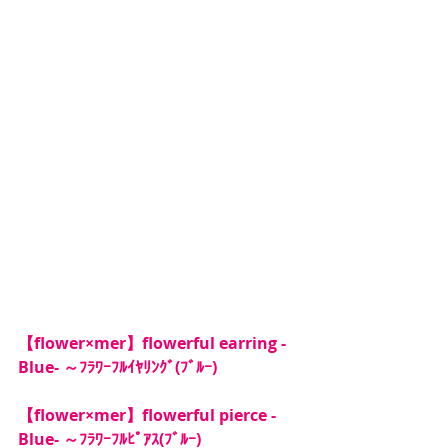
【flower×mer】flowerful earring -
Blue- ～ﾌﾗﾜｰﾌﾙｲﾔﾘﾝｸﾞ(ﾌﾞﾙｰ)
【flower×mer】flowerful pierce -
Blue- ～ﾌﾗﾜｰﾌﾙﾋﾟｱｽ(ﾌﾞﾙｰ)